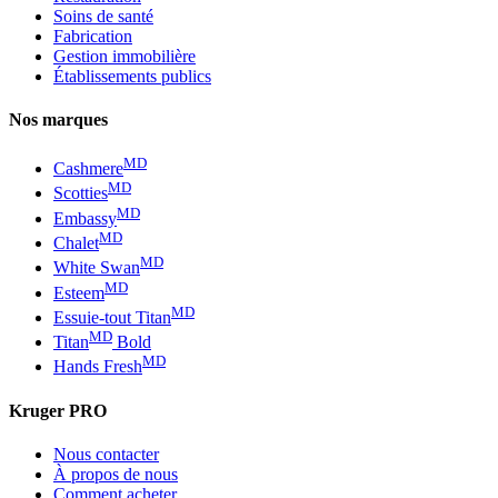
Soins de santé
Fabrication
Gestion immobilière
Établissements publics
Nos marques
MD
Cashmere
MD
Scotties
MD
Embassy
MD
Chalet
MD
White Swan
MD
Esteem
MD
Essuie-tout Titan
MD
Titan
Bold
MD
Hands Fresh
Kruger PRO
Nous contacter
À propos de nous
Comment acheter