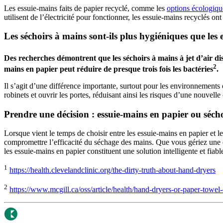
Les essuie-mains faits de papier recyclé, comme les
options écologiq
utilisent de l’électricité pour fonctionner, les essuie-mains recyclés 
Les séchoirs à mains sont-ils plus hygiéniques que les
Des recherches démontrent que les séchoirs à mains à jet d’air di
2
mains en papier peut réduire de presque trois fois les bactéries
.
Il s’agit d’une différence importante, surtout pour les environnements 
robinets et ouvrir les portes, réduisant ainsi les risques d’une nouvelle
Prendre une décision : essuie-mains en papier ou séch
Lorsque vient le temps de choisir entre les essuie-mains en papier et le
compromettre l’efficacité du séchage des mains. Que vous gériez une e
les essuie-mains en papier constituent une solution intelligente et fiabl
1
https://health.clevelandclinic.org/the-dirty-truth-about-hand-dryers
2
https://www.mcgill.ca/oss/article/health/hand-dryers-or-paper-towel