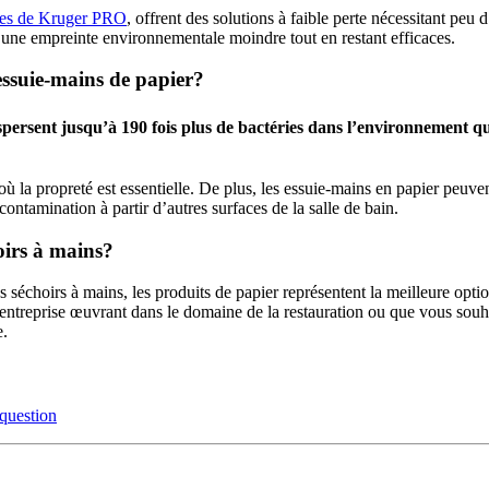
ues de Kruger PRO
, offrent des solutions à faible perte nécessitant pe
ont une empreinte environnementale moindre tout en restant efficaces.
 essuie-mains de papier?
spersent jusqu’à 190 fois plus de bactéries dans l’environnement qu
où la propreté est essentielle. De plus, les essuie-mains en papier peuv
 contamination à partir d’autres surfaces de la salle de bain.
oirs à mains?
s séchoirs à mains, les produits de papier représentent la meilleure optio
ntreprise œuvrant dans le domaine de la restauration ou que vous souha
e.
-question