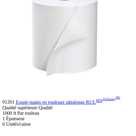
MD
Embassy
MD
01261
Essuie-mains en rouleaux ultralongs RUL
Qualité supérieure
Qualité
1000
ft
Par rouleau
1
Épaisseur
6
Unités/caisse