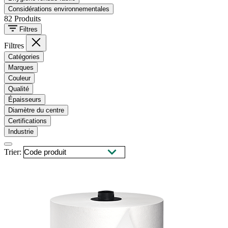
Considérations environnementales
82
Produits
Filtres
Filtres
Catégories
Marques
Couleur
Qualité
Épaisseurs
Diamètre du centre
Certifications
Industrie
Trier: