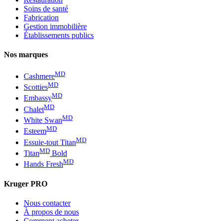
Soins de santé
Fabrication
Gestion immobilière
Établissements publics
Nos marques
MD
Cashmere
MD
Scotties
MD
Embassy
MD
Chalet
MD
White Swan
MD
Esteem
MD
Essuie-tout Titan
MD
Titan
Bold
MD
Hands Fresh
Kruger PRO
Nous contacter
À propos de nous
Comment acheter