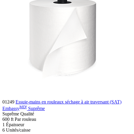
01249
Essuie-mains en rouleaux séchage à air traversant (SAT)
MD
²
Embassy
Suprême
Suprême
Qualité
600
ft
Par rouleau
1
Épaisseur
6
Unités/caisse