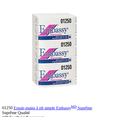
MD
01250
Essuie-mains à pli simple Embassy
Suprême
Suprême
Qualité