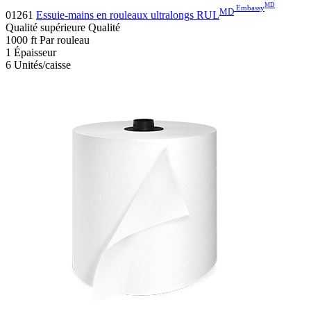
MD
Embassy
MD
01261
Essuie-mains en rouleaux ultralongs RUL
Qualité supérieure
Qualité
1000
ft
Par rouleau
1
Épaisseur
6
Unités/caisse