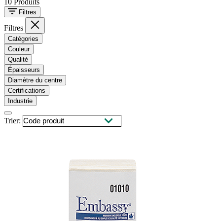
10
Produits
Filtres
Filtres
Catégories
Couleur
Qualité
Épaisseurs
Diamètre du centre
Certifications
Industrie
Trier: