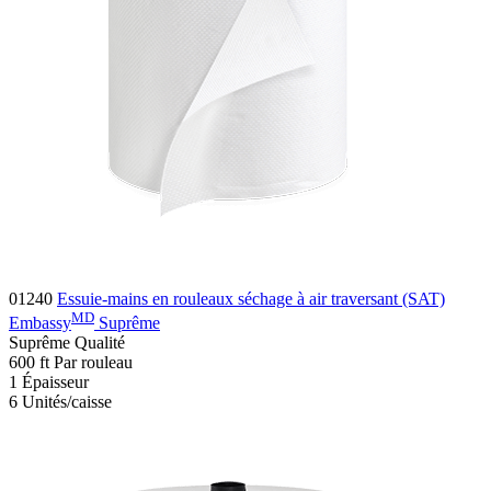
01240
Essuie-mains en rouleaux séchage à air traversant (SAT)
MD
Embassy
Suprême
Suprême
Qualité
600
ft
Par rouleau
1
Épaisseur
6
Unités/caisse