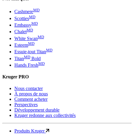
MD
Cashmere
MD
Scotties
MD
Embassy
MD
Chalet
MD
White Swan
MD
Esteem
MD
Essuie-tout Titan
MD
Titan
Bold
MD
Hands Fresh
Kruger PRO
Nous contacter
À propos de nous
Comment acheter
Perspectives
Développement durable
Kruger redonne aux collectivités
Produits Kruger