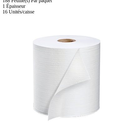
188
Feuille(s)
Par paquet
1
Épaisseur
16
Unités/caisse