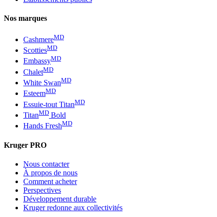
Nos marques
MD
Cashmere
MD
Scotties
MD
Embassy
MD
Chalet
MD
White Swan
MD
Esteem
MD
Essuie-tout Titan
MD
Titan
Bold
MD
Hands Fresh
Kruger PRO
Nous contacter
À propos de nous
Comment acheter
Perspectives
Développement durable
Kruger redonne aux collectivités