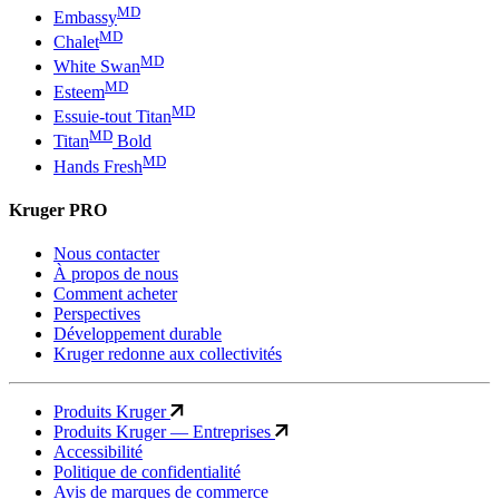
MD
Embassy
MD
Chalet
MD
White Swan
MD
Esteem
MD
Essuie-tout Titan
MD
Titan
Bold
MD
Hands Fresh
Kruger PRO
Nous contacter
À propos de nous
Comment acheter
Perspectives
Développement durable
Kruger redonne aux collectivités
Produits Kruger
Produits Kruger — Entreprises
Accessibilité
Politique de confidentialité
Avis de marques de commerce